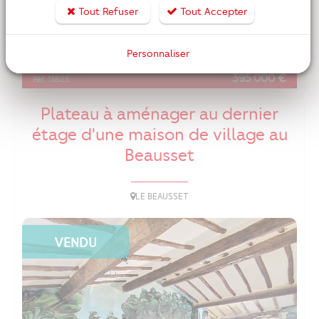
Tout Refuser
Tout Accepter
3
2
Personnaliser
piece(s)
chambre(s)
395 000 €
Réf. 13825
Plateau à aménager au dernier
étage d'une maison de village au
Beausset
LE BEAUSSET
VENDU