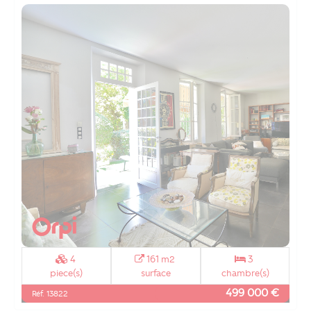
4
161 m2
3
piece(s)
surface
chambre(s)
499 000 €
Réf. 13822