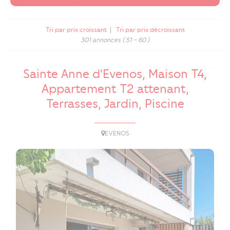
Tri par prix croissant
|
Tri par prix décroissant
301 annonces
( 51 - 60 )
Sainte Anne d'Evenos, Maison T4,
Appartement T2 attenant,
Terrasses, Jardin, Piscine
EVENOS