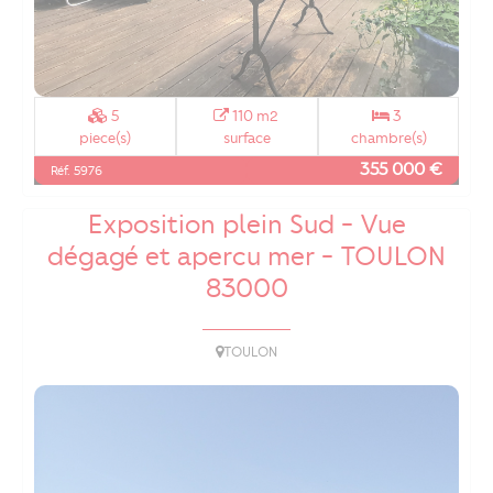
5
110 m2
3
piece(s)
surface
chambre(s)
355 000 €
Réf. 5976
T3 Spacieux + Cave - Loggia -
Exposition plein Sud - Vue
dégagé et apercu mer - TOULON
83000
TOULON