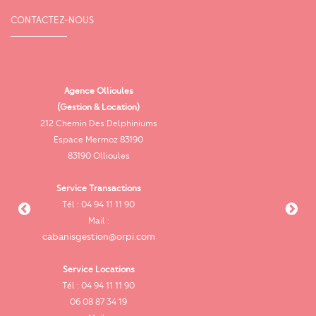
CONTACTEZ-NOUS
Agence Ollioules
(Gestion & Location)
Vi
212 Chemin Des Delphiniums
Espace Mermoz 83190
83190 Ollioules
Service Transactions
Tél : 04 94 11 11 90
cab
Mail :
cabanisgestion@orpi.com
Service Locations
Tél : 04 94 11 11 90
cab
06 08 87 34 19