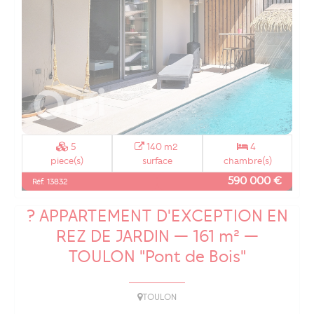
5
140 m2
4
piece(s)
surface
chambre(s)
590 000 €
Réf. 13832
? APPARTEMENT D'EXCEPTION EN
REZ DE JARDIN — 161 m² —
TOULON "Pont de Bois"
TOULON