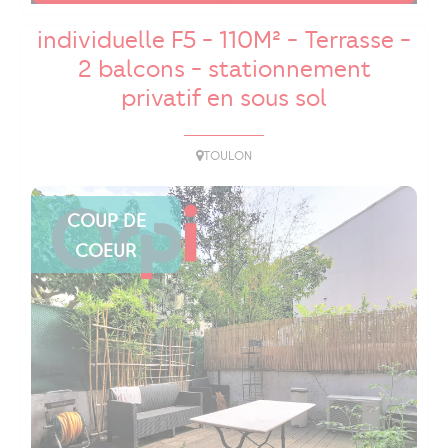
EXCLUSIVITÉ - Maison de ville
individuelle F5 - 110M² - Terrasse -
2 balcons - stationnement
privatif en sous sol
TOULON
COUP DE
COEUR