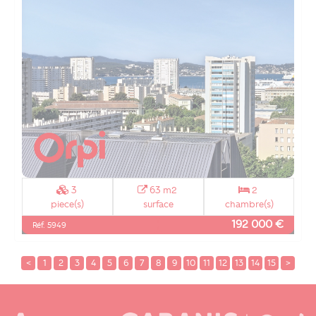
3
63 m2
2
piece(s)
surface
chambre(s)
192 000 €
Réf. 5949
<
1
2
3
4
5
6
7
8
9
10
11
12
13
14
15
>