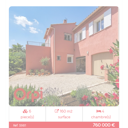
6
160 m2
4
piece(s)
surface
chambre(s)
760 000 €
Réf. 5981