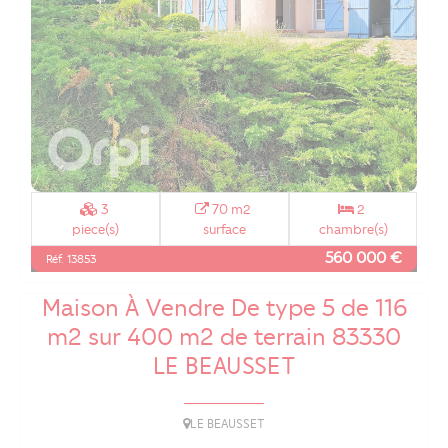
3
70 m2
2
piece(s)
surface
chambre(s)
560 000 €
Réf. 13853
Maison À Vendre De type 5 de 116
m2 sur 400 m2 de terrain 83330
LE BEAUSSET
LE BEAUSSET