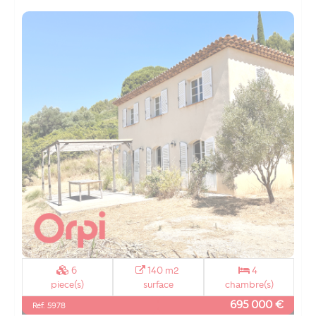
6
140 m2
4
piece(s)
surface
chambre(s)
695 000 €
Réf. 5978