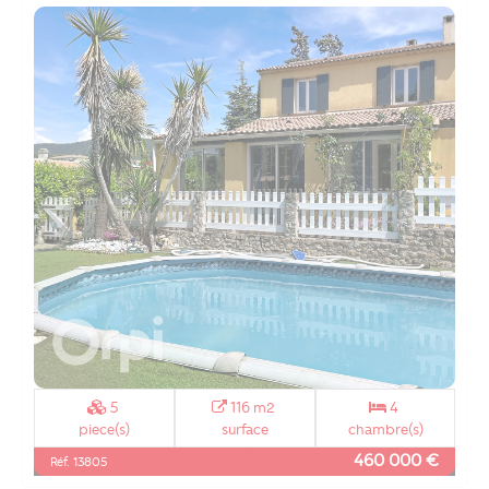
5
116 m2
4
piece(s)
surface
chambre(s)
460 000 €
Réf. 13805