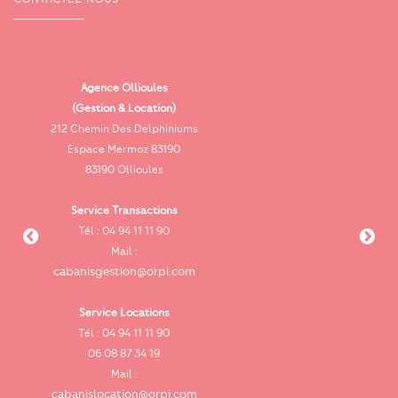
Agence Ollioules
(Gestion & Location)
Vi
212 Chemin Des Delphiniums
Espace Mermoz 83190
83190 Ollioules
Service Transactions
Tél : 04 94 11 11 90
cab
Mail :
cabanisgestion@orpi.com
Service Locations
Tél : 04 94 11 11 90
cab
06 08 87 34 19
Mail :
cabanislocation@orpi.com