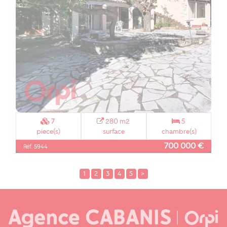
7
280 m2
5
piece(s)
surface
chambre(s)
700 000 €
Réf. 5944
1
2
3
4
5
>