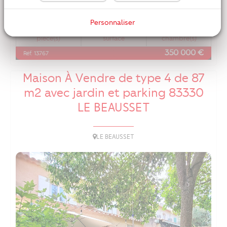
Personnaliser
4
84 m2
3
piece(s)
surface
chambre(s)
350 000 €
Réf. 13767
Maison À Vendre de type 4 de 87
m2 avec jardin et parking 83330
LE BEAUSSET
LE BEAUSSET