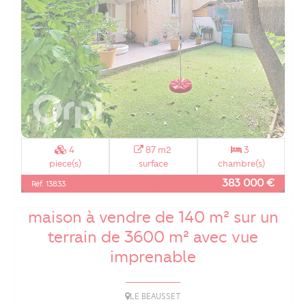
4
87 m2
3
piece(s)
surface
chambre(s)
383 000 €
Réf. 13833
Sur les hauteurs du Beausset,
maison à vendre de 140 m² sur un
terrain de 3600 m² avec vue
imprenable
LE BEAUSSET