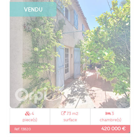
VENDU
4
73 m2
3
piece(s)
surface
chambre(s)
420 000 €
Réf. 13820