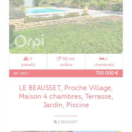
5
150 m2
4
piece(s)
surface
chambre(s)
720 000 €
Réf. 13857
LE BEAUSSET, Proche Village,
Maison 4 chambres, Terrasse,
Jardin, Piscine
LE BEAUSSET