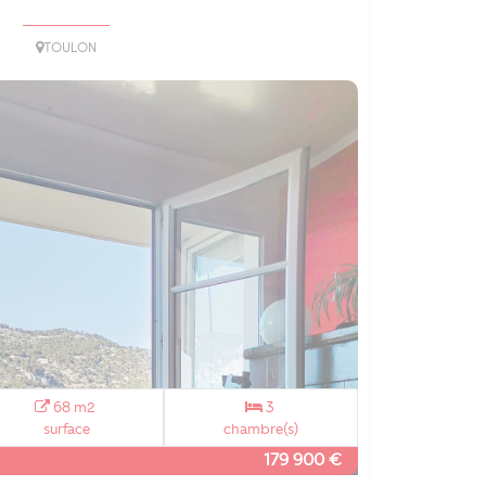
TOULON
68 m2
3
surface
chambre(s)
179 900 €