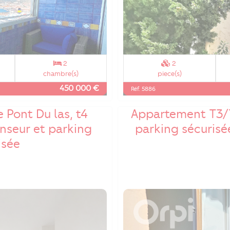
2
2
chambre(s)
piece(s)
450 000 €
Réf. 5886
 Pont Du las, t4
Appartement T3/T
nseur et parking
parking sécurisé
isée