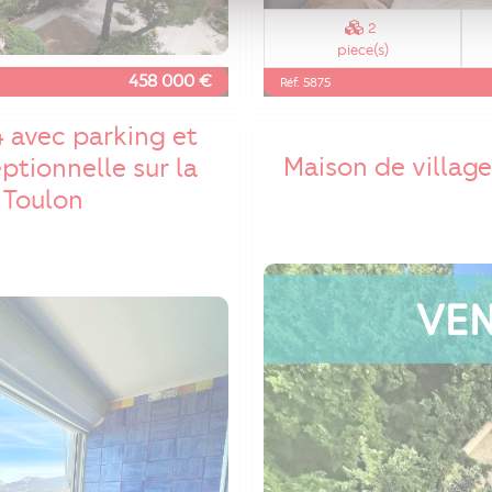
2
piece(s)
458 000 €
Réf. 5875
 avec parking et
Maison de village
ptionnelle sur la
 Toulon
VE