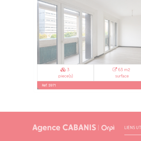
3
63 m2
piece(s)
surface
Réf. 5971
LIENS UT