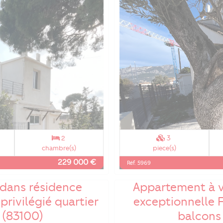
2
3
chambre(s)
piece(s)
229 000 €
Réf. 5969
dans résidence
Appartement à v
privilégié quartier
exceptionnelle 
 (83100)
balcon