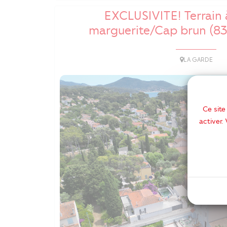
EXCLUSIVITE! Terrain 
marguerite/Cap brun (83
LA GARDE
Ce site
activer.