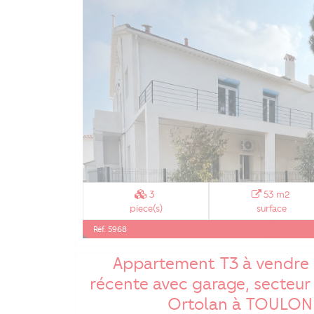
3
53 m2
piece(s)
surface
Réf. 5968
Appartement T3 à vendre 
récente avec garage, secteur 
Ortolan à TOULON