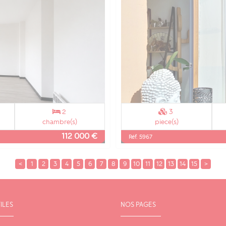
2
3
chambre(s)
piece(s)
112 000 €
Réf. 5967
<
1
2
3
4
5
6
7
8
9
10
11
12
13
14
15
>
ILES
NOS PAGES