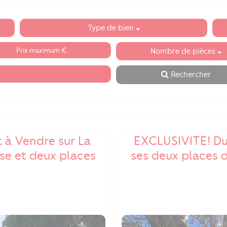
Type de bien
Nombre de pièces
Rechercher
t à Vendre sur La
EXCLUSIVITE! Du
se et deux places
ses deux places d