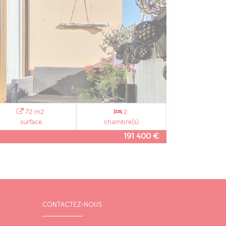
72 m2
2
surface
chambre(s)
191 400 €
CONTACTEZ-NOUS