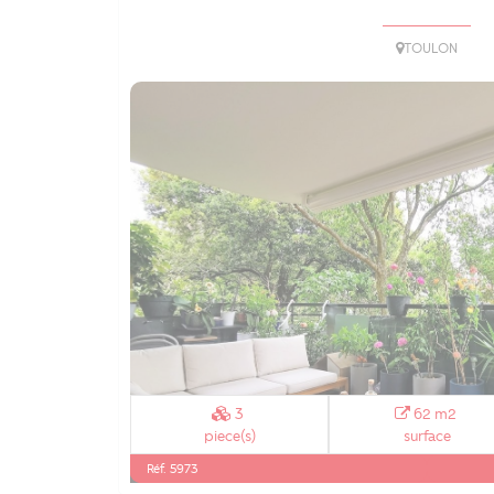
TOULON
3
62 m2
piece(s)
surface
Réf. 5973