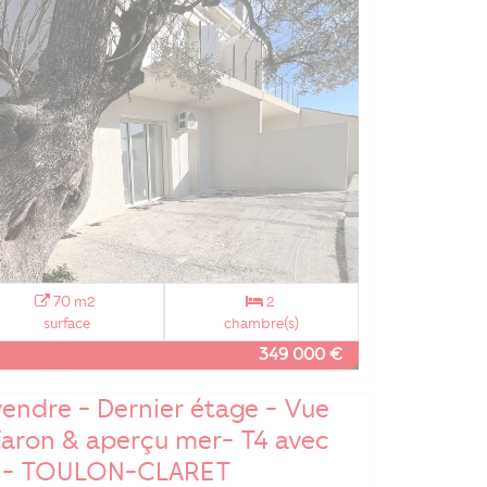
70 m2
2
surface
chambre(s)
349 000 €
endre - Dernier étage - Vue
Faron & aperçu mer- T4 avec
s - TOULON-CLARET