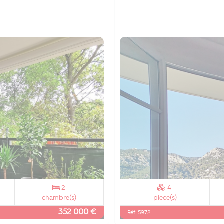
2
4
chambre(s)
piece(s)
352 000 €
Réf. 5972