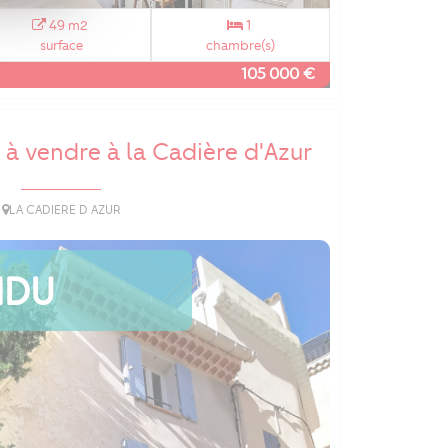
49 m2
1
surface
chambre(s)
105 000 €
 à vendre à la Cadière d'Azur
LA CADIERE D AZUR
NDU