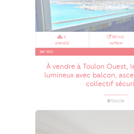
4
80 m2
piece(s)
surface
Réf. 5951
À vendre à Toulon Ouest, le
lumineux avec balcon, asce
collectif sécur
TOULON