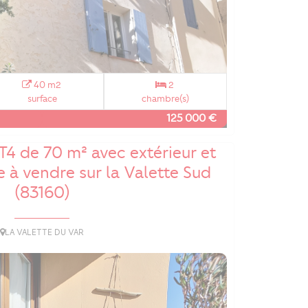
40 m2
2
surface
chambre(s)
125 000 €
4 de 70 m² avec extérieur et
e à vendre sur la Valette Sud
(83160)
LA VALETTE DU VAR