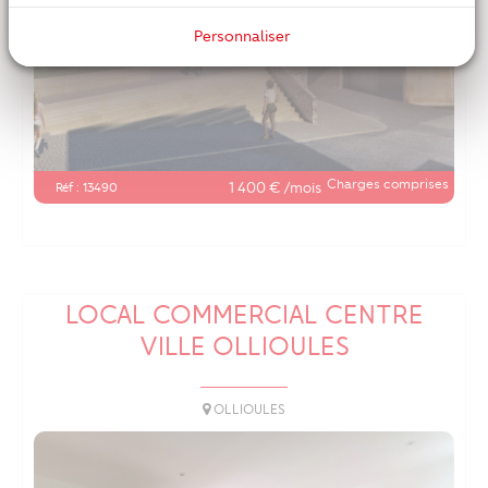
Personnaliser
Charges comprises
1 400 € /mois
Réf : 13490
LOCAL COMMERCIAL CENTRE
VILLE OLLIOULES
OLLIOULES