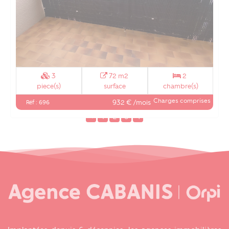
3
72 m2
2
piece(s)
surface
chambre(s)
Charges comprises
932 € /mois
Réf : 696
<
1
2
3
4