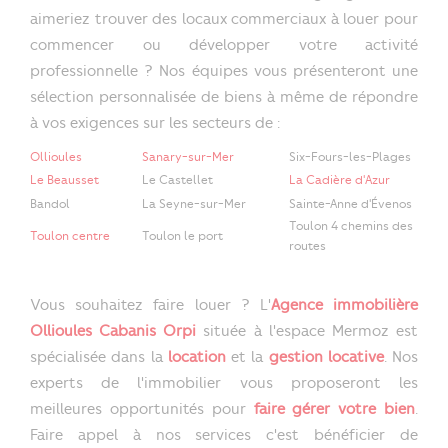
aimeriez trouver des locaux commerciaux à louer pour
commencer ou développer votre activité
professionnelle ? Nos équipes vous présenteront une
sélection personnalisée de biens à même de répondre
à vos exigences sur les secteurs de :
Ollioules
Sanary-sur-Mer
Six-Fours-les-Plages
Le Beausset
Le Castellet
La Cadière d'Azur
Bandol
La Seyne-sur-Mer
Sainte-Anne d'Évenos
Toulon 4 chemins des
Toulon centre
Toulon le port
routes
Vous souhaitez faire louer ? L'
Agence immobilière
Ollioules Cabanis Orpi
située à l'espace Mermoz est
spécialisée dans la
location
et la
gestion locative
. Nos
experts de l'immobilier vous proposeront les
meilleures opportunités pour
faire gérer votre bien
.
Faire appel à nos services c'est bénéficier de