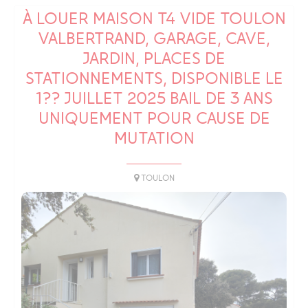
À LOUER MAISON T4 VIDE TOULON
VALBERTRAND, GARAGE, CAVE,
JARDIN, PLACES DE
STATIONNEMENTS, DISPONIBLE LE
1?? JUILLET 2025 BAIL DE 3 ANS
UNIQUEMENT POUR CAUSE DE
MUTATION
TOULON