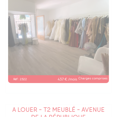
Charges comprises
437 € /mois
Réf : 2322
A LOUER - T2 MEUBLÉ - AVENUE