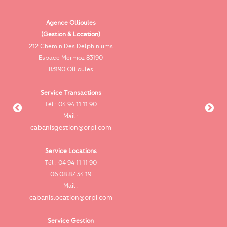
Agence Ollioules
(Gestion & Location)
Vi
212 Chemin Des Delphiniums
Espace Mermoz 83190
83190 Ollioules
Service Transactions
Tél : 04 94 11 11 90
cab
Mail :
cabanisgestion@orpi.com
Service Locations
Tél : 04 94 11 11 90
cab
06 08 87 34 19
Mail :
cabanislocation@orpi.com
Service Gestion