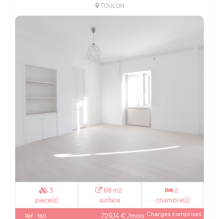
TOULON
3
68 m2
2
piece(s)
surface
chambre(s)
Charges comprises
729,14 € /mois
Réf : 180