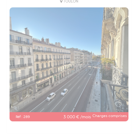
TOULON
Charges comprises
3 000 € /mois
Réf : 289