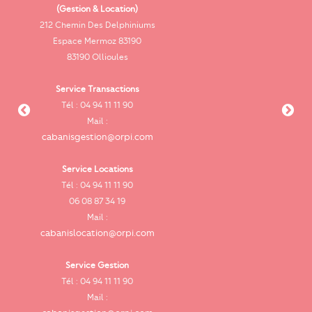
(Gestion & Location)
Vi
212 Chemin Des Delphiniums
Espace Mermoz 83190
83190 Ollioules
Service Transactions
Tél : 04 94 11 11 90
cab
Mail :
cabanisgestion@orpi.com
Service Locations
Tél : 04 94 11 11 90
cab
06 08 87 34 19
Mail :
cabanislocation@orpi.com
Service Gestion
ca
Tél : 04 94 11 11 90
Mail :