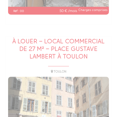
Charges comprises
50 € /mois
Réf : 00
À LOUER – LOCAL COMMERCIAL
DE 27 M² – PLACE GUSTAVE
LAMBERT À TOULON
TOULON