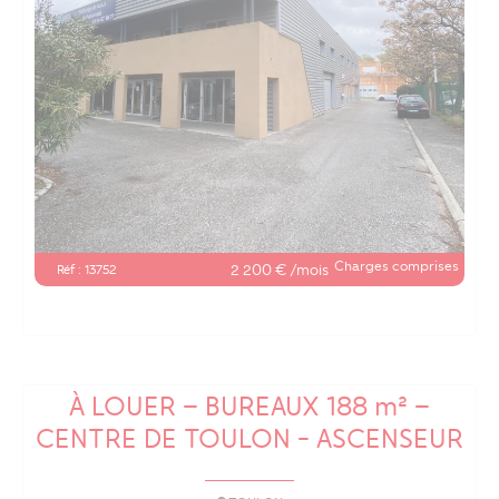
Charges comprises
2 200 € /mois
Réf : 13752
À LOUER – BUREAUX 188 m² –
CENTRE DE TOULON - ASCENSEUR