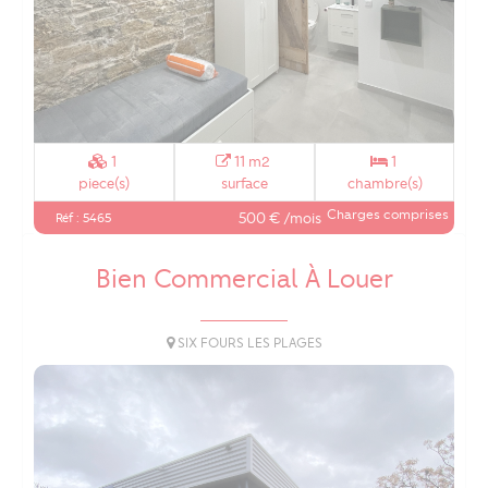
1
11 m2
1
piece(s)
surface
chambre(s)
Charges comprises
500 € /mois
Réf : 5465
Bien Commercial À Louer
SIX FOURS LES PLAGES