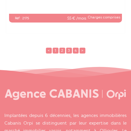
Charges comprises
55 € /mois
Réf : 2175
<
1
2
3
4
>
Implantées depuis 6 décennies, les agences immobilières
Cabanis Orpi se distinguent par leur expertise dans le
marché immobilier varois, notamment à Ollioules, Le