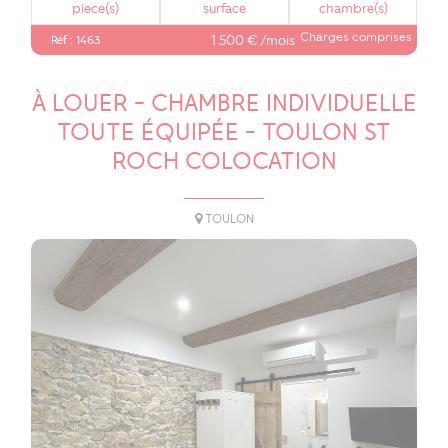
piece(s)
surface
chambre(s)
Charges comprises
1 500 € /mois
Réf : 1463
À LOUER - CHAMBRE INDIVIDUELLE
TOUTE ÉQUIPÉE - TOULON ST
ROCH COLOCATION
TOULON