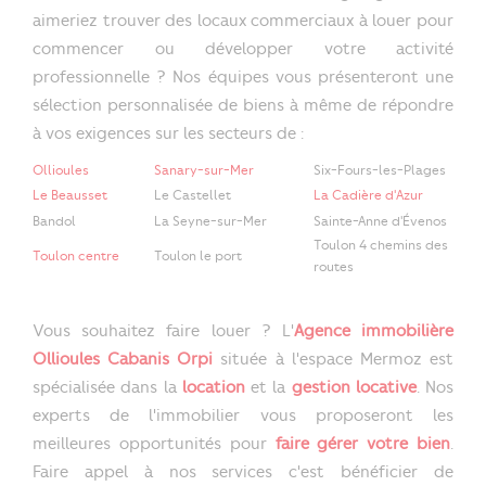
aimeriez trouver des locaux commerciaux à louer pour
commencer ou développer votre activité
professionnelle ? Nos équipes vous présenteront une
sélection personnalisée de biens à même de répondre
à vos exigences sur les secteurs de :
Ollioules
Sanary-sur-Mer
Six-Fours-les-Plages
Le Beausset
Le Castellet
La Cadière d'Azur
Bandol
La Seyne-sur-Mer
Sainte-Anne d'Évenos
Toulon 4 chemins des
Toulon centre
Toulon le port
routes
Vous souhaitez faire louer ? L'
Agence immobilière
Ollioules Cabanis Orpi
située à l'espace Mermoz est
spécialisée dans la
location
et la
gestion locative
. Nos
experts de l'immobilier vous proposeront les
meilleures opportunités pour
faire gérer votre bien
.
Faire appel à nos services c'est bénéficier de