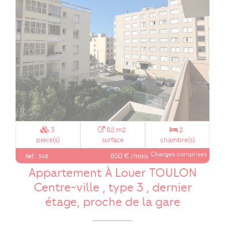
3
62 m2
2
piece(s)
surface
chambre(s)
Charges comprises
850 € /mois
Réf : 348
Appartement À Louer TOULON
Centre-ville , type 3 , dernier
étage, proche de la gare