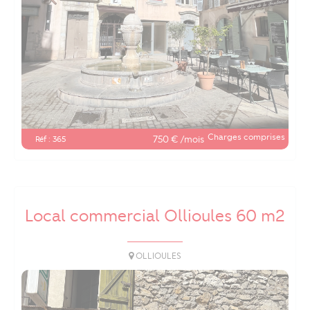
Charges comprises
750 € /mois
Réf : 365
Local commercial Ollioules 60 m2
OLLIOULES