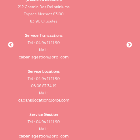
212 Chemin Des Delphiniums
Espace Mermoz 83190
83190 Ollioules
Service Transactions
Tél : 04 94 11 11 90
cab
Mail :
cabanisgestion@orpi.com
Service Locations
Tél : 04 94 11 11 90
cab
06 08 87 34 19
Mail :
cabanislocation@orpi.com
Service Gestion
ca
Tél : 04 94 11 11 90
Mail :
cabanisgestion@orpi.com