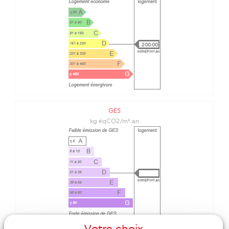
200.00
GES
kg éqCO2/m².an
Votre choix