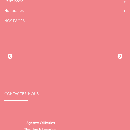
Parrainage
Honoraires
NOS PAGES
CONTACTEZ-NOUS
Agence Ollioules
(Gestion & Location)
Vi