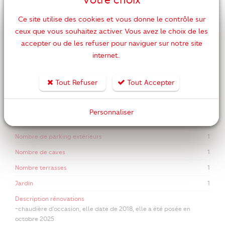
DPE ANCIENNE VERSION
Ce site utilise des cookies et vous donne le contrôle sur
Nombre de pièces
5
ceux que vous souhaitez activer. Vous avez le choix de les
accepter ou de les refuser pour naviguer sur notre site
Nombre de chambres
4
internet.
Surface habitable
130 m2
Année de construction
1970
Tout Refuser
Tout Accepter
Nombre de WC
1
Nombre de salles de bains
1
Personnaliser
Nombre de parking intérieurs
1
Nombre de parking extérieurs
1
Nombre de caves
1
Nombre terrasses
1
Jardin
1
Description rénovations
-chaudière d'occasion, elle date de 2018, elle a été posée en
octobre 2025