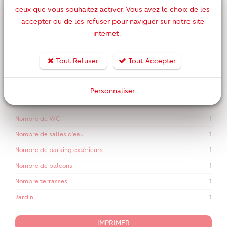
ceux que vous souhaitez activer. Vous avez le choix de les
accepter ou de les refuser pour naviguer sur notre site
DPE ANCIENNE VERSION
internet.
Nombre de pièces
4
Tout Refuser
Tout Accepter
Nombre de chambres
3
Surface habitable
91 m2
Personnaliser
Année de construction
1949
Nombre de WC
1
Nombre de salles d'eau
1
Nombre de parking extérieurs
1
Nombre de balcons
1
Nombre terrasses
1
Jardin
1
IMPRIMER