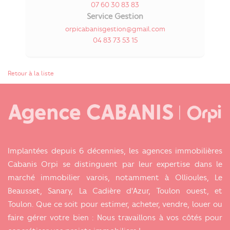
07 60 30 83 83
Service Gestion
orpicabanisgestion@gmail.com
04 83 73 53 15
Retour à la liste
Implantées depuis 6 décennies, les agences immobilières
Cabanis Orpi se distinguent par leur expertise dans le
marché immobilier varois, notamment à Ollioules, Le
Beausset, Sanary, La Cadière d'Azur, Toulon ouest, et
Toulon. Que ce soit pour estimer, acheter, vendre, louer ou
faire gérer votre bien : Nous travaillons à vos côtés pour