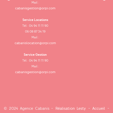
cab
Mail :
cabanisgestion@orpi.com
Service Locations
Tél : 04 94 11 11 90
cab
06 08 87 34 19
Mail :
cabanislocation@orpi.com
Service Gestion
ca
Tél : 04 94 11 11 90
Mail :
cabanisgestion@orpi.com
© 2024 Agence Cabanis -
Réalisation Lesty
-
Accueil
-