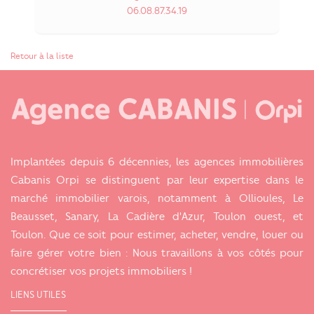
06.08.87.34.19
Retour à la liste
Implantées depuis 6 décennies, les agences immobilières
Cabanis Orpi se distinguent par leur expertise dans le
marché immobilier varois, notamment à Ollioules, Le
Beausset, Sanary, La Cadière d'Azur, Toulon ouest, et
Toulon. Que ce soit pour estimer, acheter, vendre, louer ou
faire gérer votre bien : Nous travaillons à vos côtés pour
concrétiser vos projets immobiliers !
LIENS UTILES