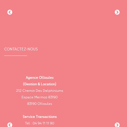
CONTACTEZ-NOUS
Agence Ollioules
(Gestion & Location)
Vi
212 Chemin Des Delphiniums
Espace Mermoz 83190
83190 Ollioules
Service Transactions
Tél : 04 94 11 11 90