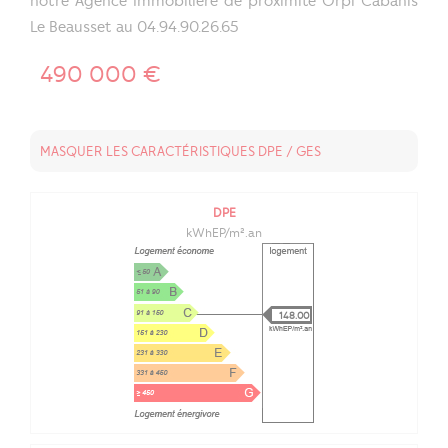
notre Agence Immobilière de proximité Orpi Cabanis
Le Beausset au 04.94.90.26.65
490 000 €
MASQUER LES CARACTÉRISTIQUES DPE / GES
DPE
kWhEP/m².an
148.00