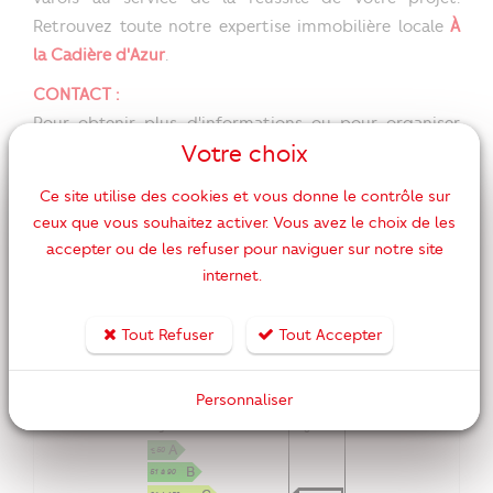
Retrouvez toute notre expertise immobilière locale
À
la Cadière d'Azur
.
CONTACT :
Pour obtenir plus d'informations ou pour organiser
Votre choix
une visite de cette opportunité rare, contactez dès
aujourd'hui l'agence ORPI Cabanis.
Ce site utilise des cookies et vous donne le contrôle sur
ceux que vous souhaitez activer. Vous avez le choix de les
695 000 €
accepter ou de les refuser pour naviguer sur notre site
internet.
MASQUER LES CARACTÉRISTIQUES DPE / GES
Tout Refuser
Tout Accepter
DPE
Personnaliser
kWhEP/m².an