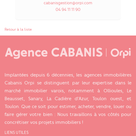
cabanisgestion@orpi.com
04 94 11 11 90
Retour à la liste
Implantées depuis 6 décennies, les agences immobilières
Cabanis Orpi se distinguent par leur expertise dans le
marché immobilier varois, notamment à Ollioules, Le
Beausset, Sanary, La Cadière d'Azur, Toulon ouest, et
Toulon. Que ce soit pour estimer, acheter, vendre, louer ou
faire gérer votre bien : Nous travaillons à vos côtés pour
concrétiser vos projets immobiliers !
LIENS UTILES