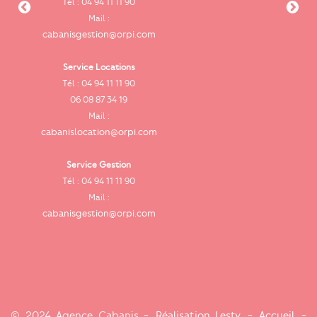
Tél : 04 94 11 11 90
cab
Mail :
cabanisgestion@orpi.com
Service Locations
Tél : 04 94 11 11 90
cab
06 08 87 34 19
Mail :
cabanislocation@orpi.com
Service Gestion
ca
Tél : 04 94 11 11 90
Mail :
cabanisgestion@orpi.com
© 2024 Agence Cabanis -
Réalisation Lesty
-
Accueil
-