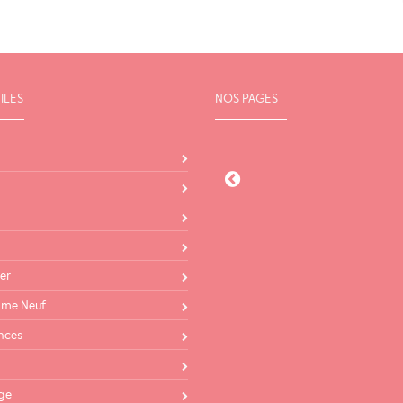
ILES
NOS PAGES
Agence 
21 Rue De L
83190 O
Service T
Tél : 04 
er
Ma
me Neuf
cabanisollio
nces
Service 
Tél : 04 
ge
06 08 