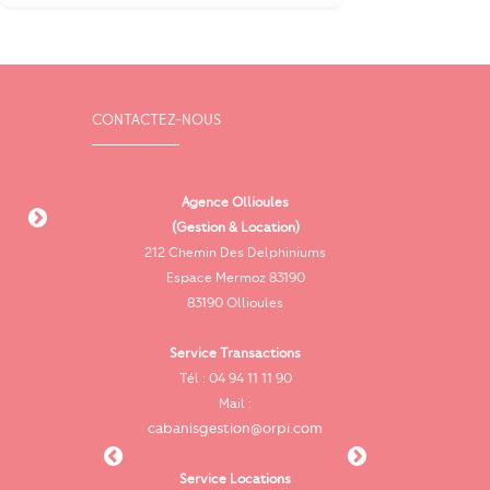
CONTACTEZ-NOUS
Ollioules
Agence Ollioules
Agence Le Be
a République
(Gestion & Location)
Villa Le Marius 
llioules
212 Chemin Des Delphiniums
Libérati
Espace Mermoz 83190
83330 Le Be
ransactions
83190 Ollioules
94 11 20 30
Service Trans
il :
Service Transactions
Tél : 04 94 9
ules@orpi.com
Tél : 04 94 11 11 90
Mail :
cabanislebeauss
Mail :
cabanisgestion@orpi.com
Locations
94 11 11 90
Service Loc
87 34 19
Service Locations
Tél : 06 08 8