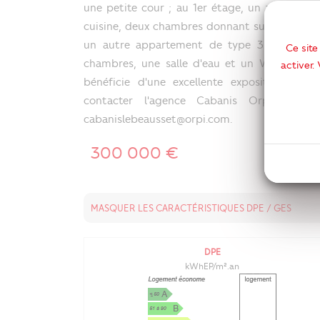
une petite cour ; au 1er étage, un apparteme
cuisine, deux chambres donnant sur un balcon
un autre appartement de type 3 d'environ 5
Ce site
chambres, une salle d'eau et un WC ; et un
activer.
bénéficie d'une excellente exposition. Pou
contacter l'agence Cabanis Orpi du
cabanislebeausset@orpi.com.
300 000 €
MASQUER LES CARACTÉRISTIQUES DPE / GES
DPE
kWhEP/m².an