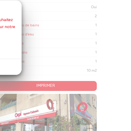
cès égouts
Oui
mbre de WC
2
uhaitez
bre de salles de bains
1
ur notre
bre de salles d'eau
1
mbre de caves
1
mbre de balcons
1
mbre terrasses
1
face balcons
10 m2
IMPRIMER