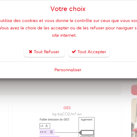
nt de type 3 de 55 m² à rafraichir, avec un séjour, une
Votre choix
Ac
 de 10 m², et une salle d'eau avec WC ; au 2ème étage,
No
8 m² à rafraichir, avec un séjour, une cuisine, deux
 utilise des cookies et vous donne le contrôle sur ceux que vous so
Nom
 grenier. Le gros œuvre est en bon état et la maison
 Vous avez le choix de les accepter ou de les refuser pour naviguer s
r toute information complémentaire, n'hésitez pas à
site internet.
Nom
 Beausset au 04 94 90 26 65 ou par email à
No
Tout Refuser
Tout Accepter
No
No
Personnaliser
Sur
GES
kg éqCO2/m².an