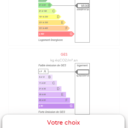
95.00
GES
kg éqCO2/m².an
Votre choix
DPE ANCIENNE VERSION