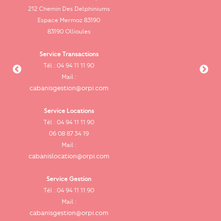
212 Chemin Des Delphiniums
Espace Mermoz 83190
83190 Ollioules
Service Transactions
Tél : 04 94 11 11 90
cab
Mail :
cabanisgestion@orpi.com
Service Locations
Tél : 04 94 11 11 90
cab
06 08 87 34 19
Mail :
cabanislocation@orpi.com
Service Gestion
ca
Tél : 04 94 11 11 90
Mail :
cabanisgestion@orpi.com