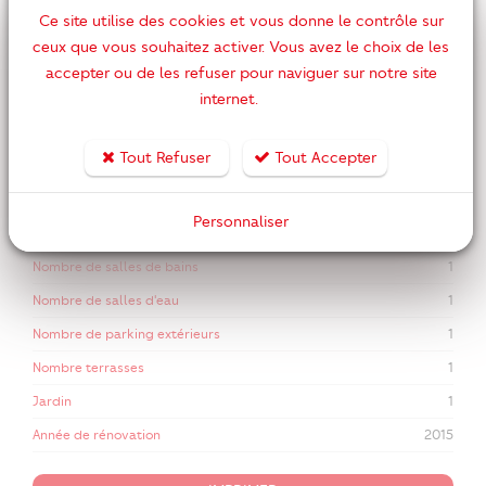
Ce site utilise des cookies et vous donne le contrôle sur
Nombre de pièces
4
ceux que vous souhaitez activer. Vous avez le choix de les
Nombre de chambres
3
accepter ou de les refuser pour naviguer sur notre site
Surface habitable
internet.
127 m2
Année de construction
1850
Tout Refuser
Tout Accepter
Piscine
Oui
Accès égouts
Oui
Personnaliser
Nombre de WC
2
Nombre de salles de bains
1
Nombre de salles d'eau
1
Nombre de parking extérieurs
1
Nombre terrasses
1
Jardin
1
Année de rénovation
2015