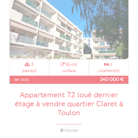
3
65 m2
2
piece(s)
surface
chambre(s)
240 000 €
Réf. 5726
Appartement T2 loué dernier
étage à vendre quartier Claret à
Toulon
TOULON