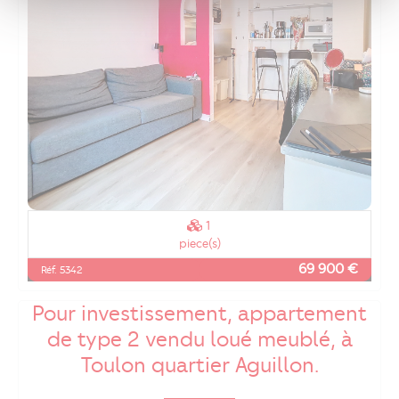
1
piece(s)
69 900 €
Réf. 5342
Pour investissement, appartement
de type 2 vendu loué meublé, à
Toulon quartier Aguillon.