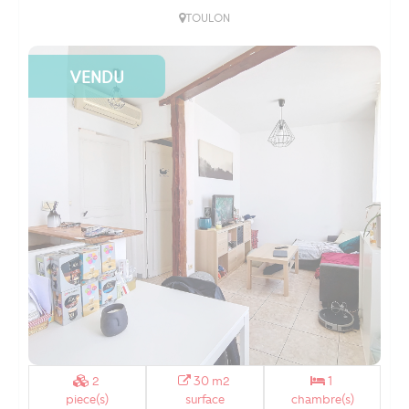
TOULON
VENDU
2
30 m2
1
piece(s)
surface
chambre(s)