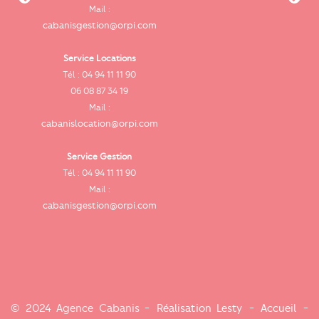
cab
Mail :
cabanisgestion@orpi.com
Service Locations
Tél : 04 94 11 11 90
cab
06 08 87 34 19
Mail :
cabanislocation@orpi.com
Service Gestion
ca
Tél : 04 94 11 11 90
Mail :
cabanisgestion@orpi.com
© 2024 Agence Cabanis -
Réalisation Lesty
-
Accueil
-