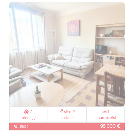
2
45 m2
1
piece(s)
surface
chambre(s)
95 000 €
Réf. 5604
Spécial investisseur !