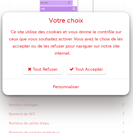
Votre choix
DPE ANCIENNE VERSION
Ce site utilise des cookies et vous donne le contrôle sur
ceux que vous souhaitez activer. Vous avez le choix de les
Etage
2
accepter ou de les refuser pour naviguer sur notre site
Nombre de pièces
2
internet.
Nombre de chambres
1
Surface habitable
34 m2
Tout Refuser
Tout Accepter
Année de construction
1992
Piscine
Oui
Personnaliser
Gardien
Oui
Nombre d'étages
2
Nombre de WC
1
Nombre de salles d'eau
1
Nombre de parking extérieurs
1