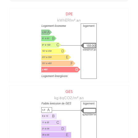
DPE
kWhEP/m².an
155.00
GES
kg éqCO2/m².an