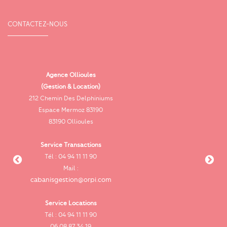
CONTACTEZ-NOUS
Agence Ollioules
(Gestion & Location)
Vi
212 Chemin Des Delphiniums
Espace Mermoz 83190
83190 Ollioules
Service Transactions
Tél : 04 94 11 11 90
cab
Mail :
cabanisgestion@orpi.com
Service Locations
Tél : 04 94 11 11 90
cab
06 08 87 34 19