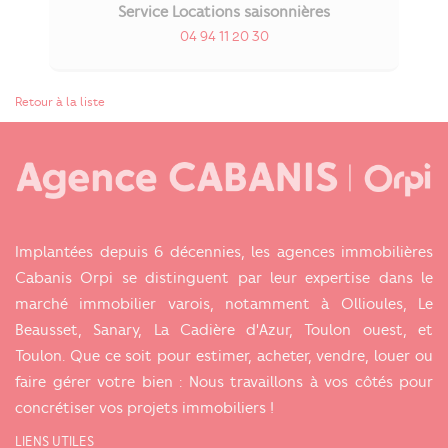
Service Locations saisonnières
04 94 11 20 30
Retour à la liste
Implantées depuis 6 décennies, les agences immobilières
Cabanis Orpi se distinguent par leur expertise dans le
marché immobilier varois, notamment à Ollioules, Le
Beausset, Sanary, La Cadière d'Azur, Toulon ouest, et
Toulon. Que ce soit pour estimer, acheter, vendre, louer ou
faire gérer votre bien : Nous travaillons à vos côtés pour
concrétiser vos projets immobiliers !
LIENS UTILES