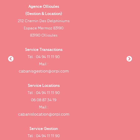
Agence Ollioules
(Gestion & Location)
Vi
212 Chemin Des Delphiniums
Espace Mermoz 83190
83190 Ollioules
Service Transactions
Tél : 04 94 11 11 90
cab
Mail :
cabanisgestion@orpi.com
Service Locations
Tél : 04 94 11 11 90
cab
06 08 87 34 19
Mail :
cabanislocation@orpi.com
Service Gestion
ca
Tél : 04 94 11 11 90