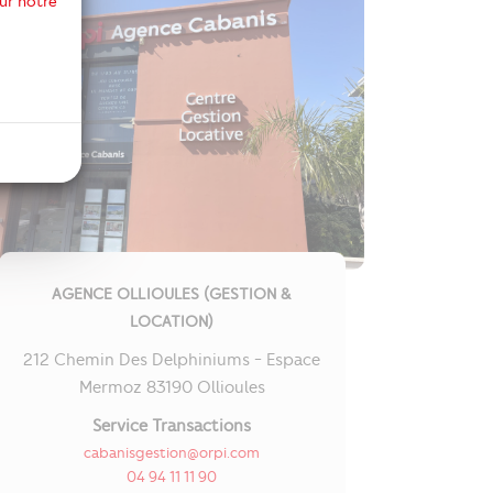
ur notre
AGENCE OLLIOULES (GESTION &
LOCATION)
212 Chemin Des Delphiniums - Espace
Mermoz 83190 Ollioules
Service Transactions
cabanisgestion@orpi.com
04 94 11 11 90