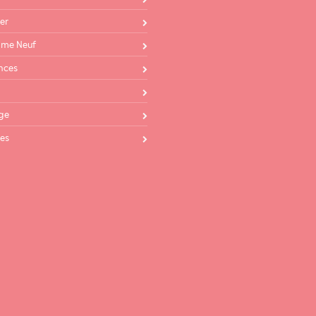
Service T
Tél : 04 
er
Ma
me Neuf
cabanisollio
nces
Service 
Tél : 04 
ge
06 08 
estelle.
Mail :
es
Service
Tél : 04 
Ma
cabanisgest