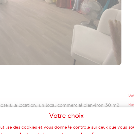
Dat
No
e à la location, un local commercial d'environ 30 m2
 contacter Estelle BASSO au 06.08.87.34.19.
Votre choix
 utilise des cookies et vous donne le contrôle sur ceux que vous so