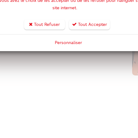
 Vous avez le choix de les accepter ou de les refuser pour naviguer s
site internet.
Tout Refuser
Tout Accepter
 GES sont en cours de réalisation...
Personnaliser