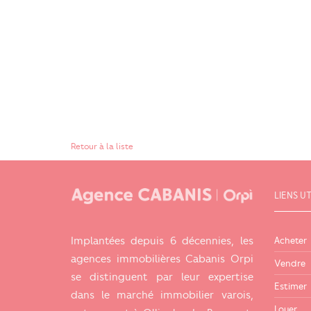
Retour à la liste
LIENS UT
Acheter
Implantées depuis 6 décennies, les
agences immobilières Cabanis Orpi
Vendre
se distinguent par leur expertise
Estimer
dans le marché immobilier varois,
Louer