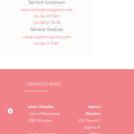
Service Locations
cabanislocation@gmail.com
04 94 11 11 90
06 08 87 34 19
Service Gestion
cabanisgestion@orpi.com
04 94 11 11 90
CONTACTEZ-NOUS
Ollioules
Agence Ollioules
Agence Le Be
a République
(Gestion & Location)
Villa Le Marius 
llioules
212 Chemin Des Delphiniums
Libérati
Espace Mermoz 83190
83330 Le Be