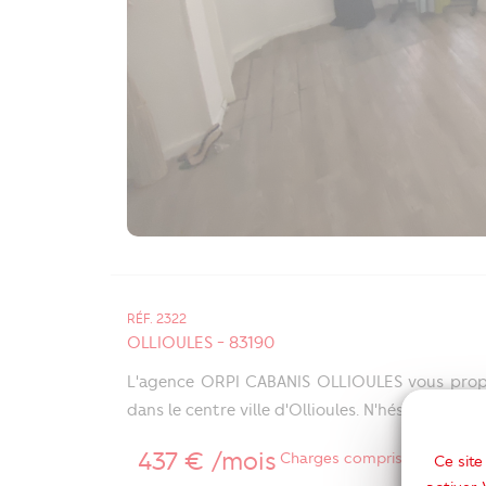
RÉF. 2322
OLLIOULES - 83190
L'agence ORPI CABANIS OLLIOULES vous propos
dans le centre ville d'Ollioules. N'hésitez pas à
437 € /mois
Charges comprises
Ce site