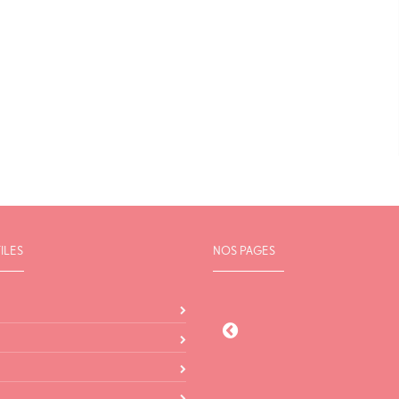
ILES
NOS PAGES
Agence 
21 Rue De L
83190 O