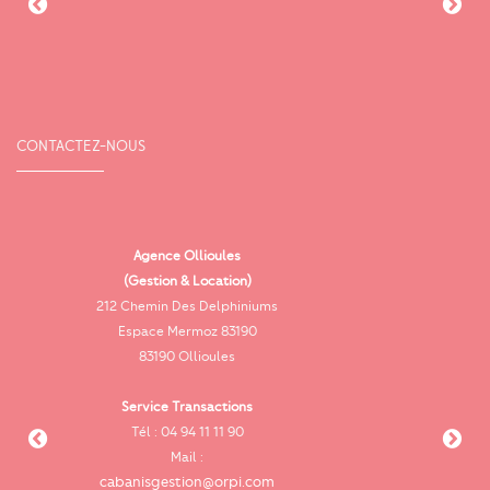
CONTACTEZ-NOUS
Agence Ollioules
(Gestion & Location)
Vi
212 Chemin Des Delphiniums
Espace Mermoz 83190
83190 Ollioules
Service Transactions
Tél : 04 94 11 11 90
cab
Mail :
cabanisgestion@orpi.com