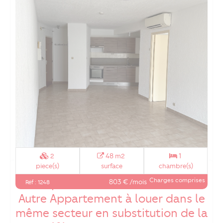
2
48 m2
1
piece(s)
surface
chambre(s)
A LOUER T2 meublé 25m² proche
Charges comprises
port SANARY SUR MER
803 € /mois
Réf : 1248
Autre Appartement à louer dans le
même secteur en substitution de la