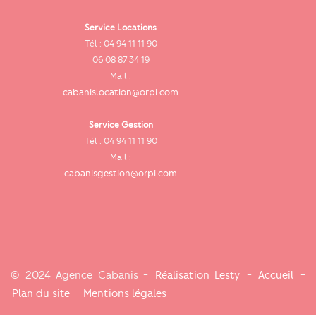
Service Locations
Tél : 04 94 11 11 90
cab
06 08 87 34 19
Mail :
cabanislocation@orpi.com
Service Gestion
ca
Tél : 04 94 11 11 90
Mail :
cabanisgestion@orpi.com
© 2024 Agence Cabanis -
Réalisation Lesty
-
Accueil
-
Plan du site
-
Mentions légales