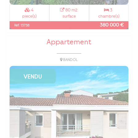
4
80 m2
3
piece(s)
surface
chambre(s)
380 000 €
Réf. 13738
Appartement
BANDOL
VENDU