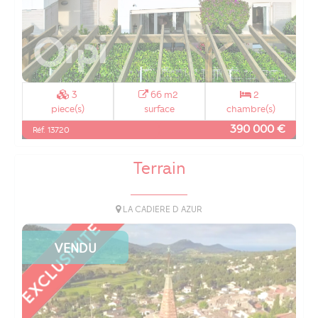
3
66 m2
2
piece(s)
surface
chambre(s)
390 000 €
Réf. 13720
Terrain
LA CADIERE D AZUR
VENDU