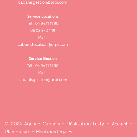
cabanisgestion@orpi.com
Service Locations
Tél : 04 94 11 11 90
cab
06 08 87 34 19
Mail :
cabanislocation@orpi.com
Service Gestion
ca
Tél : 04 94 11 11 90
Mail :
cabanisgestion@orpi.com
© 2024 Agence Cabanis -
Réalisation Lesty
-
Accueil
-
Plan du site
-
Mentions légales