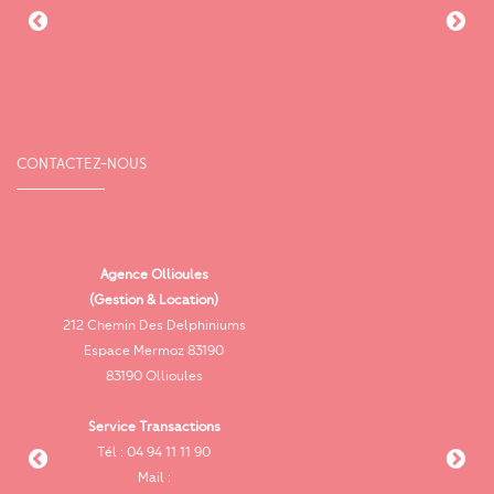
CONTACTEZ-NOUS
Agence Ollioules
(Gestion & Location)
Vi
212 Chemin Des Delphiniums
Espace Mermoz 83190
83190 Ollioules
Service Transactions
Tél : 04 94 11 11 90
cab
Mail :