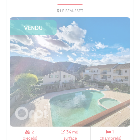
LE BEAUSSET
VENDU
2
34 m2
1
piece(s)
surface
chambre(s)