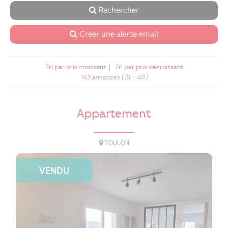
Rechercher
Créer une alerte email
Tri par prix croissant
|
Tri par prix décroissant
143 annonces
( 31 - 40 )
Appartement
TOULON
VENDU