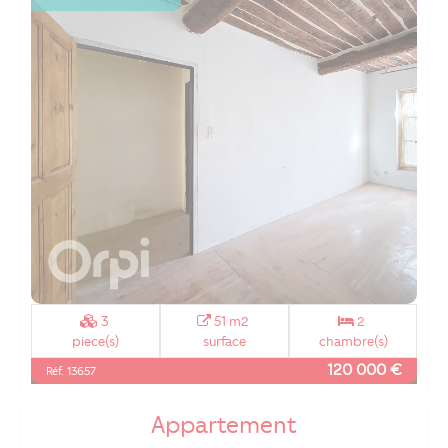
3
51 m2
2
piece(s)
surface
chambre(s)
120 000 €
Réf. 13657
Appartement