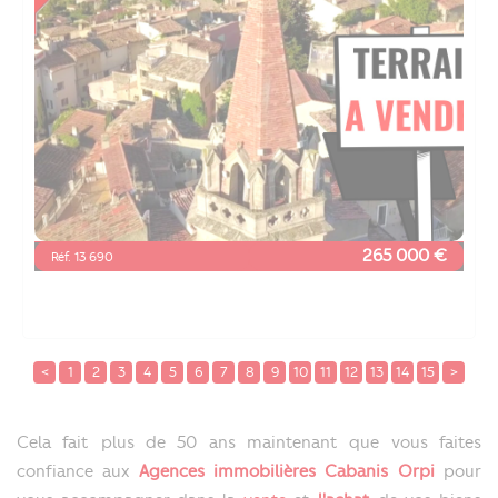
265 000 €
Réf. 13 690
<
1
2
3
4
5
6
7
8
9
10
11
12
13
14
15
>
Cela fait plus de 50 ans maintenant que vous faites
confiance aux
Agences immobilières Cabanis Orpi
pour