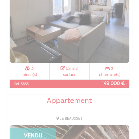
3
62 m2
2
piece(s)
surface
chambre(s)
149 000 €
Réf. 5835
Appartement
LE BEAUSSET
VENDU