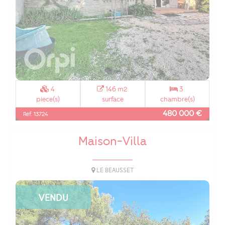
4
146 m2
3
piece(s)
surface
chambre(s)
480 000 €
Réf. 13724
Maison-Villa
LE BEAUSSET
VENDU