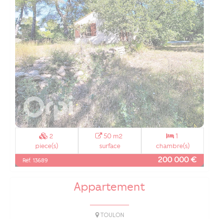
2
50 m2
1
piece(s)
surface
chambre(s)
200 000 €
Réf. 13689
Appartement
TOULON