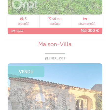
3
46 m2
2
piece(s)
surface
chambre(s)
165 000 €
Réf. 13757
Maison-Villa
LE BEAUSSET
VENDU