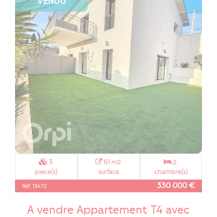
VENDU
3
61 m2
2
piece(s)
surface
chambre(s)
330 000 €
Réf. 13472
A vendre Appartement T4 avec