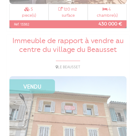
5
120 m2
4
piece(s)
surface
chambre(s)
430 000 €
Réf. 13382
Immeuble de rapport à vendre au
centre du village du Beausset
LE BEAUSSET
VENDU