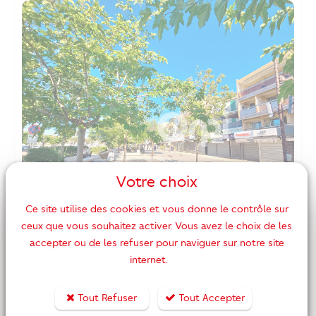
Votre choix
Ce site utilise des cookies et vous donne le contrôle sur
ceux que vous souhaitez activer. Vous avez le choix de les
accepter ou de les refuser pour naviguer sur notre site
205 000 €
Réf. 13660
internet.
Maison de village de charme en
Tout Refuser
Tout Accepter
exclusivité avec superbe terrasse