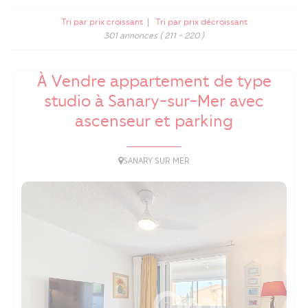
Tri par prix croissant
|
Tri par prix décroissant
301 annonces
( 211 - 220 )
À Vendre appartement de type
studio à Sanary-sur-Mer avec
ascenseur et parking
SANARY SUR MER