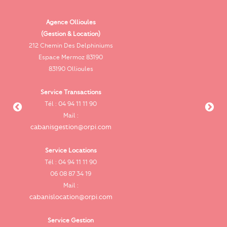
Agence Ollioules
(Gestion & Location)
Vi
212 Chemin Des Delphiniums
Espace Mermoz 83190
83190 Ollioules
Service Transactions
Tél : 04 94 11 11 90
cab
Mail :
cabanisgestion@orpi.com
Service Locations
Tél : 04 94 11 11 90
cab
06 08 87 34 19
Mail :
cabanislocation@orpi.com
Service Gestion