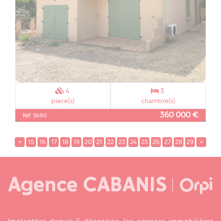
4
3
piece(s)
chambre(s)
360 000 €
Réf. 5690
<
15
16
17
18
19
20
21
22
23
24
25
26
27
28
29
>