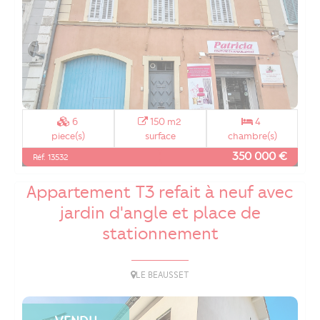
6
150 m2
4
piece(s)
surface
chambre(s)
350 000 €
Réf. 13532
Appartement T3 refait à neuf avec
jardin d'angle et place de
stationnement
LE BEAUSSET