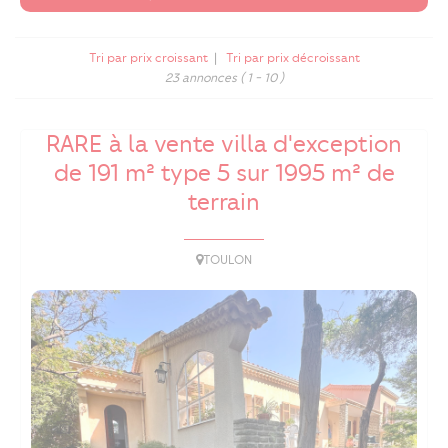
Tri par prix croissant
|
Tri par prix décroissant
23 annonces
( 1 - 10 )
RARE à la vente villa d'exception
de 191 m² type 5 sur 1995 m² de
terrain
TOULON