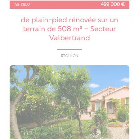
499 000 €
Réf. 13822
A vendre maison Type 4 de 91 m²
de plain-pied rénovée sur un
terrain de 508 m² – Secteur
Valbertrand
TOULON