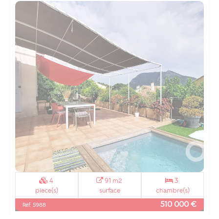
4
91 m2
3
piece(s)
surface
chambre(s)
510 000 €
Réf. 5988