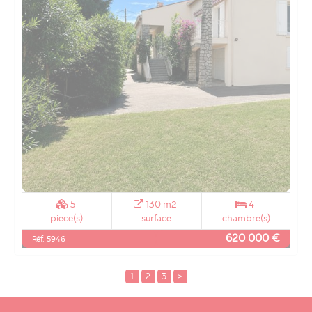
5
130 m2
4
piece(s)
surface
chambre(s)
620 000 €
Réf. 5946
1
2
3
>