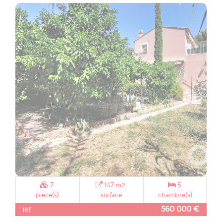
7
147 m2
5
piece(s)
surface
chambre(s)
560 000 €
Réf.
à vendre sur TOULON OUEST