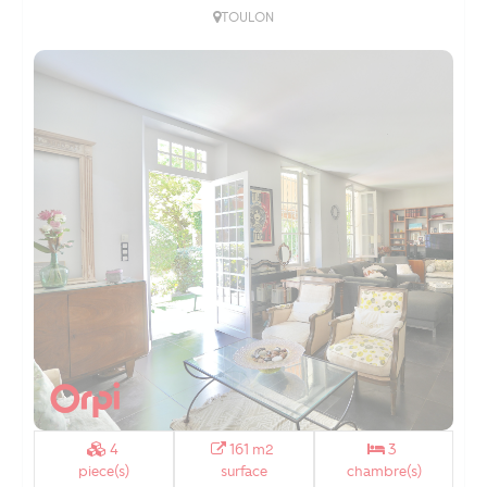
TOULON
4
161 m2
3
piece(s)
surface
chambre(s)