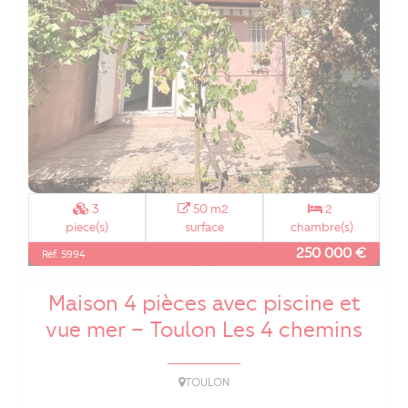
3
50 m2
2
piece(s)
surface
chambre(s)
250 000 €
Réf. 5994
Maison 4 pièces avec piscine et
vue mer – Toulon Les 4 chemins
TOULON