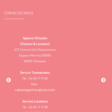
CONTACTEZ-NOUS
Agence Ollioules
(Gestion & Location)
Vi
212 Chemin Des Delphiniums
Espace Mermoz 83190
83190 Ollioules
Service Transactions
Tél : 04 94 11 11 90
cab
Mail :
cabanisgestion@orpi.com
Service Locations
Tél : 04 94 11 11 90