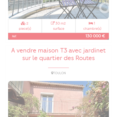
2
30 m2
1
piece(s)
surface
chambre(s)
130 000 €
Réf.
A vendre maison T3 avec jardinet
sur le quartier des Routes
TOULON