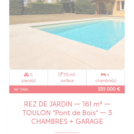
5
115 m2
4
piece(s)
surface
chambre(s)
535 000 €
Réf. 5986
? APPARTEMENT D'EXCEPTION EN
REZ DE JARDIN — 161 m² —
TOULON "Pont de Bois" — 3
CHAMBRES + GARAGE