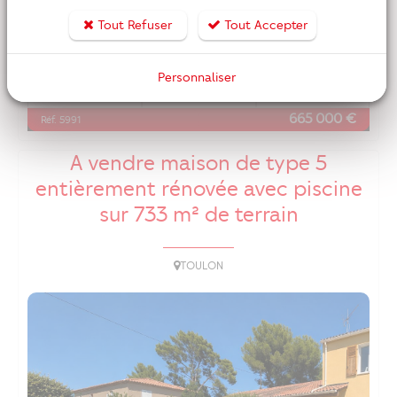
Tout Refuser
Tout Accepter
6
183 m2
5
Personnaliser
piece(s)
surface
chambre(s)
665 000 €
Réf. 5991
A vendre maison de type 5
entièrement rénovée avec piscine
sur 733 m² de terrain
TOULON