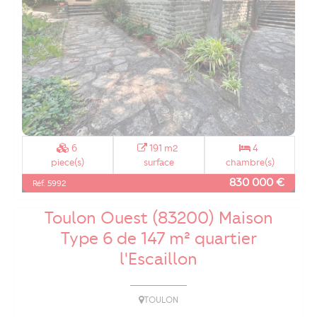
6
191 m2
4
piece(s)
surface
chambre(s)
830 000 €
Réf. 5992
Toulon Ouest (83200) Maison
Type 6 de 147 m² quartier
l'Escaillon
TOULON