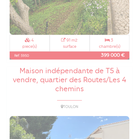
4
91 m2
3
piece(s)
surface
chambre(s)
399 000 €
Réf. 5950
Maison indépendante de T5 à
vendre, quartier des Routes/Les 4
chemins
TOULON