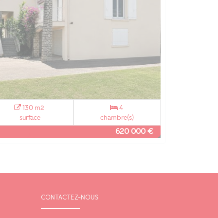
130 m2
4
surface
chambre(s)
620 000 €
CONTACTEZ-NOUS