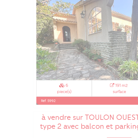
6
191 m2
piece(s)
surface
Réf. 5992
à vendre sur TOULON OUES
type 2 avec balcon et parking