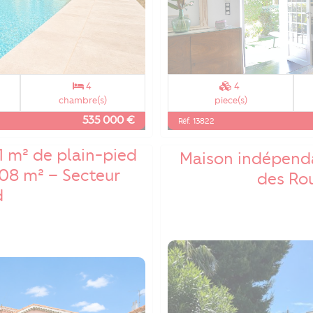
4
4
chambre(s)
piece(s)
535 000 €
Réf. 13822
1 m² de plain-pied
Maison indépenda
508 m² – Secteur
des Ro
d