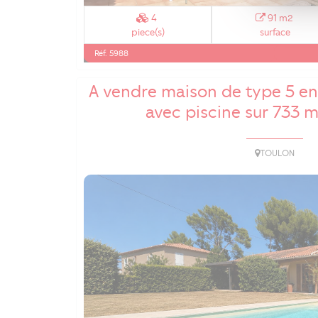
4
91 m2
piece(s)
surface
Réf. 5988
A vendre maison de type 5 e
avec piscine sur 733 m
TOULON