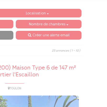
Localisation
Nombre de chambres
Créer une alerte email
23 annonces
( 1 - 10 )
200) Maison Type 6 de 147 m²
tier l'Escaillon
TOULON