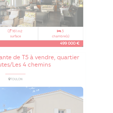
161 m2
3
surface
chambre(s)
499 000 €
nte de T5 à vendre, quartier
utes/Les 4 chemins
TOULON