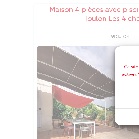
Maison 4 pièces avec pisc
Toulon Les 4 ch
TOULON
Ce site
activer.