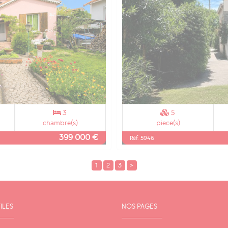
3
5
chambre(s)
piece(s)
399 000 €
Réf. 5946
1
2
3
>
ILES
NOS PAGES