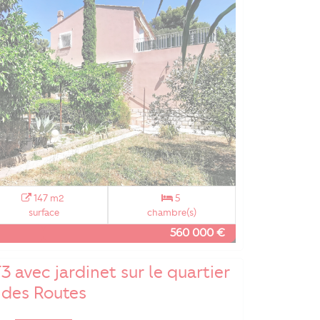
147 m2
5
surface
chambre(s)
560 000 €
 avec jardinet sur le quartier
des Routes