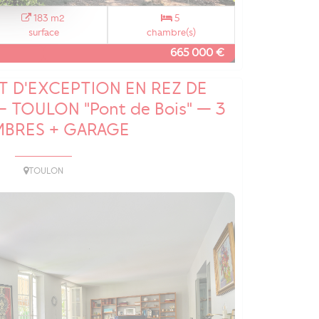
183 m2
5
surface
chambre(s)
665 000 €
T D'EXCEPTION EN REZ DE
— TOULON "Pont de Bois" — 3
BRES + GARAGE
TOULON