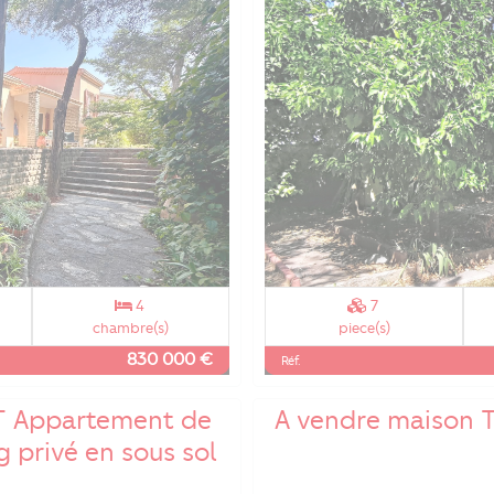
4
7
chambre(s)
piece(s)
830 000 €
Réf.
T Appartement de
A vendre maison T3
 privé en sous sol