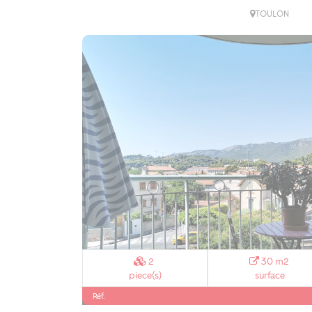
TOULON
2
30 m2
piece(s)
surface
Réf.