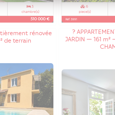
3
6
chambre(s)
piece(s)
510 000 €
Réf. 5991
? APPARTEMEN
ntièrement rénovée
JARDIN — 161 m² 
² de terrain
CHAM