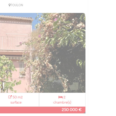
TOULON
50 m2
2
surface
chambre(s)
250 000 €