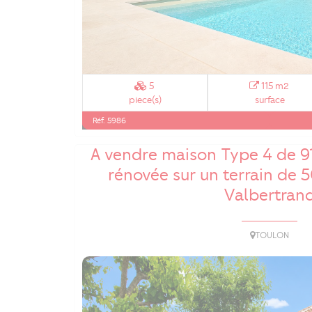
5
115 m2
piece(s)
surface
Réf. 5986
A vendre maison Type 4 de 9
rénovée sur un terrain de 
Valbertran
TOULON