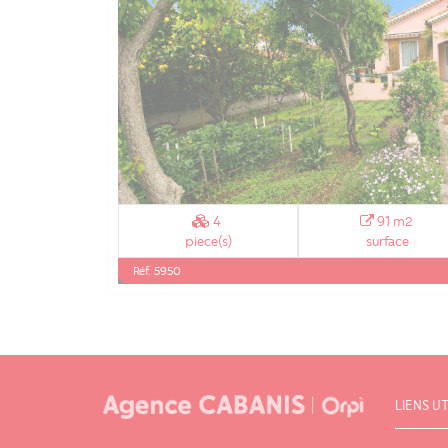
4
91 m2
piece(s)
surface
Réf. 5950
LIENS UT