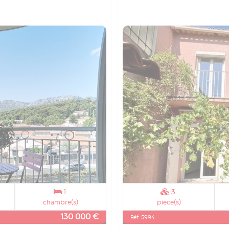
1
3
chambre(s)
piece(s)
130 000 €
Réf. 5994