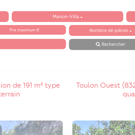
Maison-Villa
Nombre de pièces
Rechercher
tion de 191 m² type
Toulon Ouest (83
terrain
quar