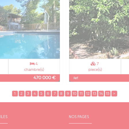
4
7
chambre(s)
piece(s)
470 000 €
Réf.
1
2
3
4
5
6
7
8
9
10
11
12
13
14
15
>
ILES
NOS PAGES