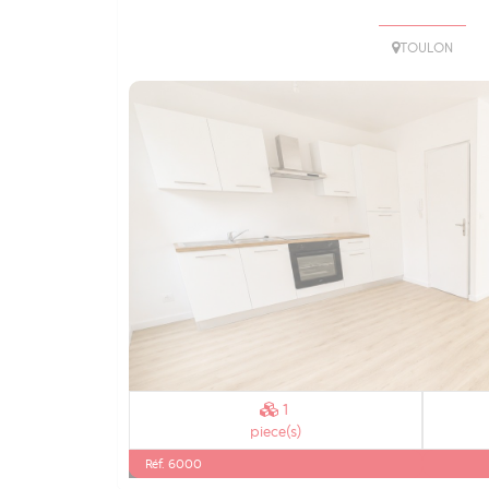
TOULON
1
piece(s)
Réf. 6000