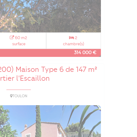
60 m2
2
surface
chambre(s)
314 000 €
200) Maison Type 6 de 147 m²
tier l'Escaillon
TOULON