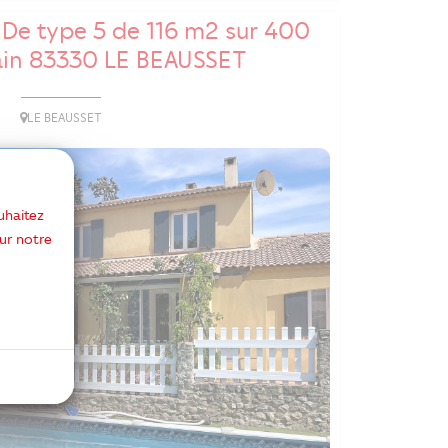
De type 5 de 116 m2 sur 400
ain 83330 LE BEAUSSET
LE BEAUSSET
uhaitez
ur notre