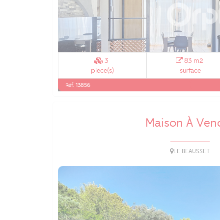
3
83 m2
piece(s)
surface
Réf. 13856
Maison À Ven
LE BEAUSSET