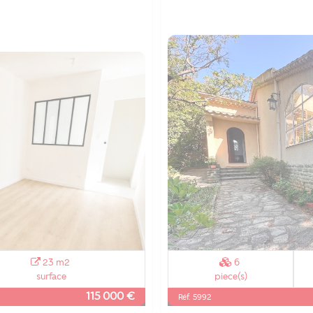
23 m2
6
surface
piece(s)
115 000 €
Réf. 5992