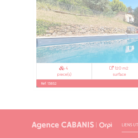
4
120 m2
piece(s)
surface
Réf. 13852
LIENS UT