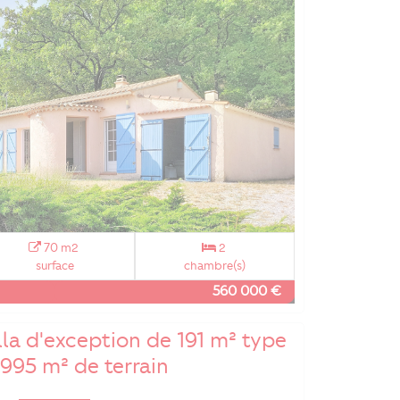
70 m2
2
surface
chambre(s)
560 000 €
lla d'exception de 191 m² type
1995 m² de terrain