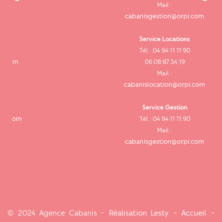
cab
Mail :
cabanisgestion@orpi.com
Service Locations
Tél : 04 94 11 11 90
cab
06 08 87 34 19
Mail :
cabanislocation@orpi.com
Service Gestion
ca
Tél : 04 94 11 11 90
Mail :
cabanisgestion@orpi.com
© 2024 Agence Cabanis -
Réalisation Lesty
-
Accueil
-