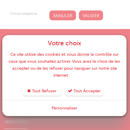
* Champs obligatoires
Votre choix
Ce site utilise des cookies et vous donne le contrôle sur
ceux que vous souhaitez activer. Vous avez le choix de les
Implantées depuis 6 décennies, les agences immobilières
accepter ou de les refuser pour naviguer sur notre site
Cabanis Orpi se distinguent par leur expertise dans le
internet.
marché immobilier varois, notamment à Ollioules, Le
Beausset, Sanary, La Cadière d'Azur, Toulon ouest, et
Tout Refuser
Tout Accepter
Toulon. Que ce soit pour estimer, acheter, vendre, louer ou
faire gérer votre bien : Nous travaillons à vos côtés pour
Personnaliser
concrétiser vos projets immobiliers !
LIENS UTILES