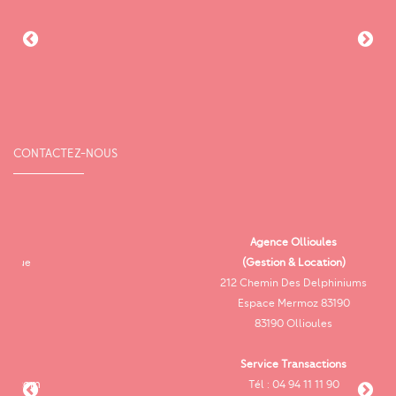
CONTACTEZ-NOUS
Agence Ollioules
(Gestion & Location)
Vi
212 Chemin Des Delphiniums
Espace Mermoz 83190
83190 Ollioules
Service Transactions
Tél : 04 94 11 11 90