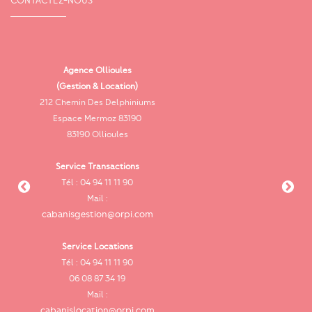
Agence Ollioules
(Gestion & Location)
Vi
212 Chemin Des Delphiniums
Espace Mermoz 83190
83190 Ollioules
Service Transactions
Tél : 04 94 11 11 90
cab
Mail :
cabanisgestion@orpi.com
Service Locations
Tél : 04 94 11 11 90
cab
06 08 87 34 19
Mail :
cabanislocation@orpi.com