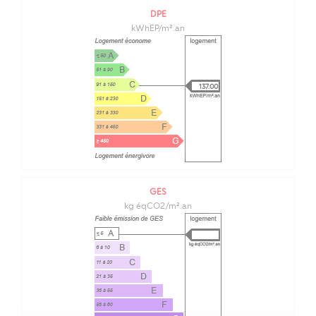
DPE
kWhEP/m².an
137.00
GES
kg éqCO2/m².an