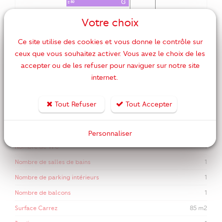
Votre choix
DPE ANCIENNE VERSION
Ce site utilise des cookies et vous donne le contrôle sur
ceux que vous souhaitez activer. Vous avez le choix de les
Nombre de pièces
4
accepter ou de les refuser pour naviguer sur notre site
Nombre de chambres
3
internet.
Surface habitable
85 m2
Date de libération
15/08/2025
Tout Refuser
Tout Accepter
Année de construction
2010
Accès égouts
Oui
Personnaliser
Nombre de WC
1
Nombre de salles de bains
1
Nombre de parking intérieurs
1
Nombre de balcons
1
Surface Carrez
85 m2